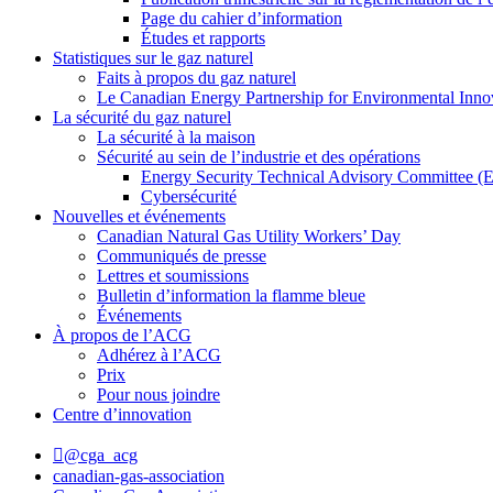
Page du cahier d’information
Études et rapports
Statistiques sur le gaz naturel
Faits à propos du gaz naturel
Le Canadian Energy Partnership for Environmental Inno
La sécurité du gaz naturel
La sécurité à la maison
Sécurité au sein de l’industrie et des opérations
Energy Security Technical Advisory Committee 
Cybersécurité
Nouvelles et événements
Canadian Natural Gas Utility Workers’ Day
Communiqués de presse
Lettres et soumissions
Bulletin d’information la flamme bleue
Événements
À propos de l’ACG
Adhérez à l’ACG
Prix
Pour nous joindre
Centre d’innovation
@cga_acg
canadian-gas-association