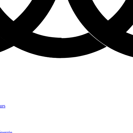
urs
énergie